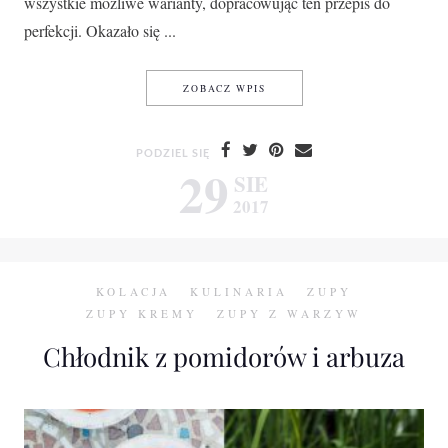
wszystkie możliwe warianty, dopracowując ten przepis do
perfekcji. Okazało się ...
KREM Z POMIDORÓW
ZOBACZ WPIS
PODZIEL SIĘ
29
SIE
2017
KOLACJA
KULINARIA
ZUPY
ZUPY KREMY
ZUPY Z WARZYW
Chłodnik z pomidorów i arbuza