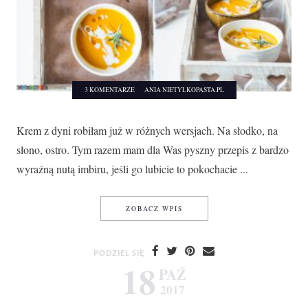
3 KOMENTARZE
ANIA NIETYLKOPASTA.PL
Krem z dyni robiłam już w różnych wersjach. Na słodko, na
słono, ostro. Tym razem mam dla Was pyszny przepis z bardzo
wyraźną nutą imbiru, jeśli go lubicie to pokochacie ...
KREM Z DYNI Z JABŁKIEM
ZOBACZ WPIS
PODZIEL SIĘ
18
PAŹ
2017