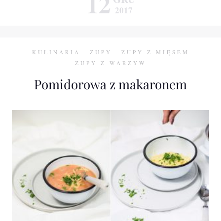
12
2017
KULINARIA
ZUPY
ZUPY Z MIĘSEM
ZUPY Z WARZYW
Pomidorowa z makaronem