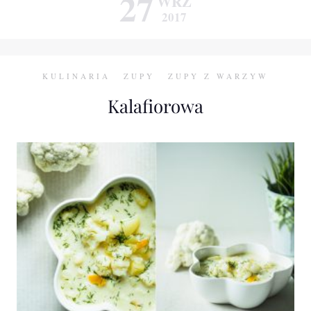
27
WRZ
2017
KULINARIA
ZUPY
ZUPY Z WARZYW
Kalafiorowa