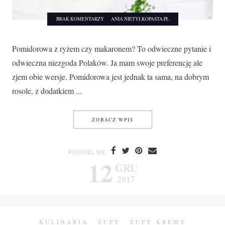
BRAK KOMENTARZY
ANIA NIETYLKOPASTA.PL
Pomidorowa z ryżem czy makaronem? To odwieczne pytanie i
odwieczna niezgoda Polaków. Ja mam swoje preferencję ale
zjem obie wersje. Pomidorowa jest jednak ta sama, na dobrym
rosole, z dodatkiem ...
POMIDOROWA Z MAKARONE
ZOBACZ WPIS
PODZIEL SIĘ
12
GRU
2017
KULINARIA
ZUPY
ZUPY KREMY