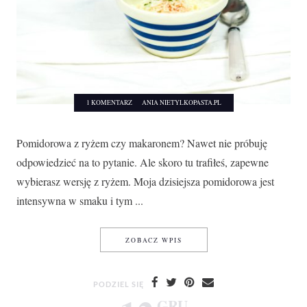
1 KOMENTARZ
ANIA NIETYLKOPASTA.PL
Pomidorowa z ryżem czy makaronem? Nawet nie próbuję
odpowiedzieć na to pytanie. Ale skoro tu trafiłeś, zapewne
wybierasz wersję z ryżem. Moja dzisiejsza pomidorowa jest
intensywna w smaku i tym ...
POMIDOROWA Z RYŻEM
ZOBACZ WPIS
PODZIEL SIĘ
GRU