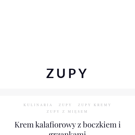
ZUPY
KULINARIA
ZUPY
ZUPY KREMY
ZUPY Z MIĘSEM
Krem kalafiorowy z boczkiem i
grzankami