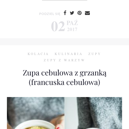
PODZIEL SIĘ
02
PAŹ
2017
KOLACJA
KULINARIA
ZUPY
ZUPY Z WARZYW
Zupa cebulowa z grzanką
(francuska cebulowa)