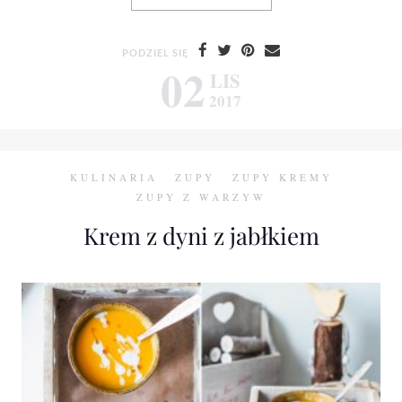
PODZIEL SIĘ
02
LIS
2017
KULINARIA
ZUPY
ZUPY KREMY
ZUPY Z WARZYW
Krem z dyni z jabłkiem