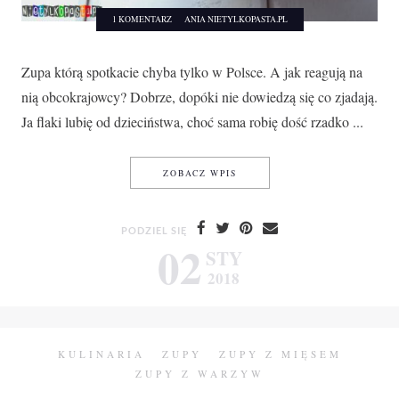
1 KOMENTARZ
ANIA NIETYLKOPASTA.PL
Zupa którą spotkacie chyba tylko w Polsce. A jak reagują na
nią obcokrajowcy? Dobrze, dopóki nie dowiedzą się co zjadają.
Ja flaki lubię od dzieciństwa, choć sama robię dość rzadko ...
FLAKI – TRADYCYJNY PRZEPI
ZOBACZ WPIS
PODZIEL SIĘ
02
STY
2018
KULINARIA
ZUPY
ZUPY Z MIĘSEM
ZUPY Z WARZYW