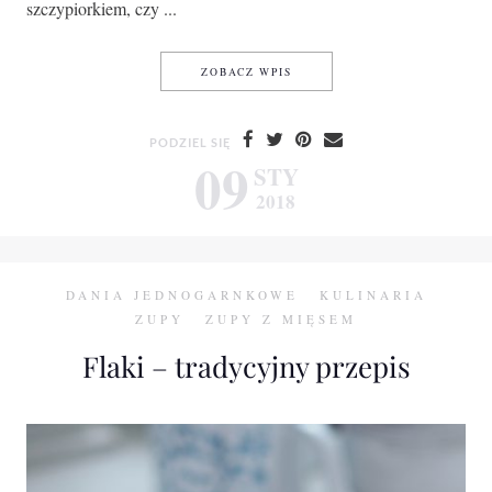
szczypiorkiem, czy ...
KREM KALAFIOROWY Z BOCZ
ZOBACZ WPIS
PODZIEL SIĘ
09
STY
2018
DANIA JEDNOGARNKOWE
KULINARIA
ZUPY
ZUPY Z MIĘSEM
Flaki – tradycyjny przepis