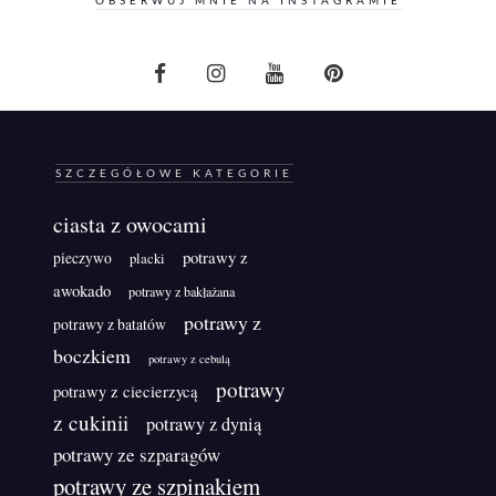
OBSERWUJ MNIE NA INSTAGRAMIE
SZCZEGÓŁOWE KATEGORIE
ciasta z owocami
potrawy z
pieczywo
placki
awokado
potrawy z bakłażana
potrawy z
potrawy z batatów
boczkiem
potrawy z cebulą
potrawy
potrawy z ciecierzycą
z cukinii
potrawy z dynią
potrawy ze szparagów
potrawy ze szpinakiem