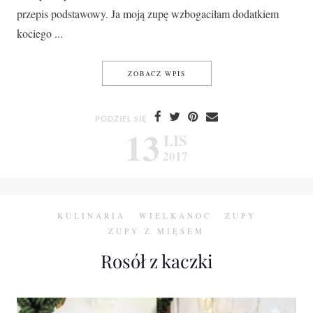
przepis podstawowy. Ja moją zupę wzbogaciłam dodatkiem
kociego ...
KREM BROKUŁOWY
ZOBACZ WPIS
PODZIEL SIĘ
13
LIS
2017
KULINARIA
WIELKANOC
ZUPY
ZUPY Z MIĘSEM
Rosół z kaczki