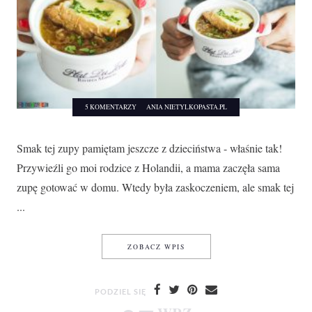
5 KOMENTARZY
ANIA NIETYLKOPASTA.PL
Smak tej zupy pamiętam jeszcze z dzieciństwa - właśnie tak!
Przywieźli go moi rodzice z Holandii, a mama zaczęła sama
zupę gotować w domu. Wtedy była zaskoczeniem, ale smak tej
...
ZUPA CEBULOWA Z GRZANKĄ
ZOBACZ WPIS
PODZIEL SIĘ