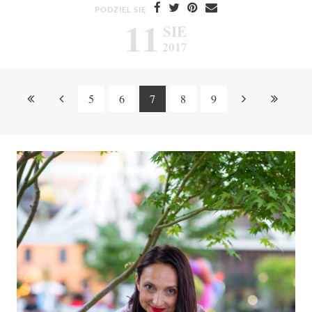
PODZIEL SIĘ
11
SIE
2017
5
6
7
8
9