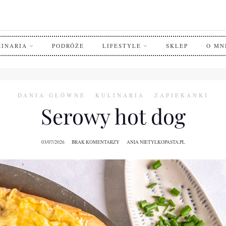
LINARIA
PODRÓŻE
LIFESTYLE
SKLEP
O MN
DANIA GŁÓWNE
KULINARIA
ZAPIEKANKI
Serowy hot dog
03/07/2026
BRAK KOMENTARZY
ANIA NIETYLKOPASTA.PL