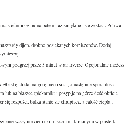
 na średnim ogniu na patelni, aż zmięknie i się zezłoci. Potrwa
musztardy dijon, drobno posiekanych korniszonów. Dodaj
wymieszaj.
owym podgrzej przez 5 minut w air fryerze. Opcjonalnie możesz
iełbaskę, dodaj na górę nieco sosu, a następnie sporą ilość
ra lub na blaszce (piekarnik) i posyp je na górze dość obficie
 się rozpuści, bułka stanie się chrupiąca, a całość ciepła i
pane szczypiorkiem i korniszonami krojonymi w plasterki.