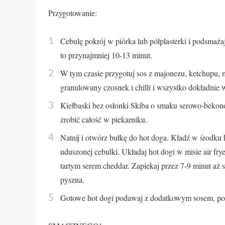
Przygotowanie:
Cebulę pokrój w piórka lub półplasterki i podsmażaj
to przynajmniej 10-13 minut.
W tym czasie przygotuj sos z majonezu, ketchupu, 
granulowany czosnek i chilli i wszystko dokładnie 
Kiełbaski bez osłonki Skiba o smaku serowo-bekon
zrobić całość w piekarniku.
Natnij i otwórz bułkę do hot doga. Kładź w środku k
uduszonej cebulki. Układaj hot dogi w misie air frye
tartym serem cheddar. Zapiekaj przez 7-9 minut aż ser
pyszna.
Gotowe hot dogi podawaj z dodatkowym sosem, posy