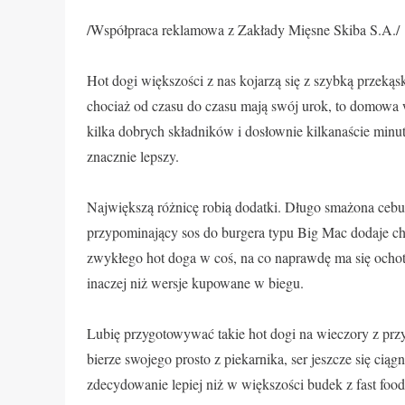
/Współpraca reklamowa z Zakłady Mięsne Skiba S.A./
Hot dogi większości z nas kojarzą się z szybką przekąs
chociaż od czasu do czasu mają swój urok, to domowa w
kilka dobrych składników i dosłownie kilkanaście minut
znacznie lepszy.
Największą różnicę robią dodatki. Długo smażona cebul
przypominający sos do burgera typu Big Mac dodaje ch
zwykłego hot doga w coś, na co naprawdę ma się ochotę.
inaczej niż wersje kupowane w biegu.
Lubię przygotowywać takie hot dogi na wieczory z prz
bierze swojego prosto z piekarnika, ser jeszcze się ciąg
zdecydowanie lepiej niż w większości budek z fast foo