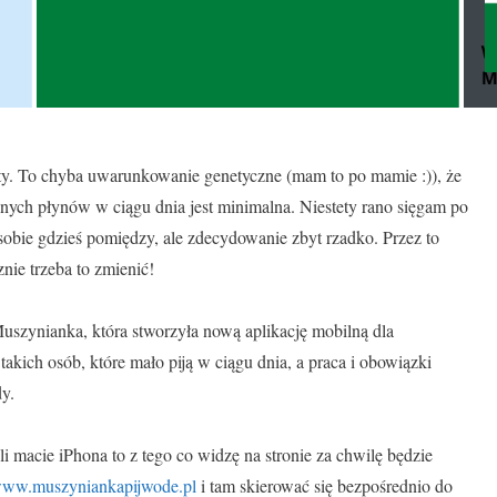
ety. To chyba uwarunkowanie genetyczne (mam to po mamie :)), że
bnych płynów w ciągu dnia jest minimalna. Niestety rano sięgam po
obie gdzieś pomiędzy, ale zdecydowanie zbyt rzadko. Przez to
ie trzeba to zmienić!
uszynianka, która stworzyła nową aplikację mobilną dla
takich osób, które mało piją w ciągu dnia, a praca i obowiązki
dy.
i macie iPhona to z tego co widzę na stronie za chwilę będzie
ww.muszyniankapijwode.pl
i tam skierować się bezpośrednio do