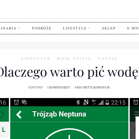
LINARIA
PODRÓŻE
LIFESTYLE
SKLEP
O MN
LIFESTYLE
MOJE OPINIE
NAPOJE
Dlaczego warto pić wodę
02/07/2015
5 KOMENTARZY
ANIA NIETYLKOPASTA.PL