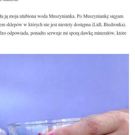
biła ją moja ulubiona woda Muszynianka. Po Muszyniankę sięgam
em sklepów w których nie jest niestety dostępna (Lidl, Biedronka).
dzo odpowiada, ponadto serwuje mi sporą dawkę minerałów, które