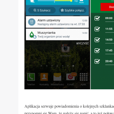
Aplikacja serwuje powiadomienia o kolejnych szklanka
przypomni się Wam, że należy się napić, a to już połow