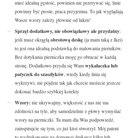
mieć idealną gęstość, powinien nie przerywać się, linie
powinny być proste, praca przyjemna. To jak wyglądają
Wasze wzory zależy głównie od lukru!
Sprzęt dodatkowy, nie obowiązkowy ale przydatny
:
obrotową deskę
jeśli masz okrągłą
(ja mam taką z Ikei)
to jest ona idealną podstawką do malowania pierników.
Bez dotykania pierniczka mogę go obracać w każdą
wykałaczka lub
stronę. Dodatkowo przyda się Wam
patyczek do szaszłyków
, wtedy kiedy linia się
wykrzywi, nie pójdzie tak jak chcecie możecie jeszcze
dokonać bardzo szybkiej korekty
Wzory:
nie ukrywajmy, większość z nas nie ma
zdolności na tyle, aby samodzielnie z głowy wymyślać
wzory na pierniczki. Tu mam dla Was podpowiedź,
zainspirujcie się tym, co już ktoś stworzył. Mój patent
to wydrukowanie na domowej drukarce kilku lub