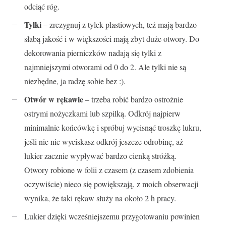
odciąć róg.
Tylki
– zrezygnuj z tylek plastiowych, też mają bardzo
słabą jakość i w większości mają zbyt duże otwory. Do
dekorowania pierniczków nadają się tylki z
najmniejszymi otworami od 0 do 2. Ale tylki nie są
niezbędne, ja radzę sobie bez :).
Otwór w rękawie
– trzeba robić bardzo ostrożnie
ostrymi nożyczkami lub szpilką. Odkrój najpierw
minimalnie końcówkę i spróbuj wycisnąć troszkę lukru,
jeśli nic nie wyciskasz odkrój jeszcze odrobinę, aż
lukier zacznie wypływać bardzo cienką stróżką.
Otwory robione w folii z czasem (z czasem zdobienia
oczywiście) nieco się powiększają, z moich obserwacji
wynika, że taki rękaw służy na około 2 h pracy.
Lukier dzięki wcześniejszemu przygotowaniu powinien