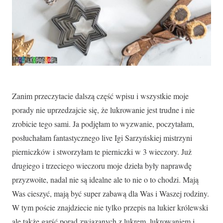
Zanim przeczytacie dalszą część wpisu i wszystkie moje
porady nie uprzedzajcie się, że lukrowanie jest trudne i nie
zrobicie tego sami. Ja podjęłam to wyzwanie, poczytałam,
posłuchałam fantastycznego live Igi Sarzyńskiej mistrzyni
pierniczków i stworzyłam te pierniczki w 3 wieczory. Już
drugiego i trzeciego wieczoru moje dzieła były naprawdę
przyzwoite, nadal nie są idealne ale to nie o to chodzi. Mają
Was cieszyć, mają być super zabawą dla Was i Waszej rodziny.
W tym poście znajdziecie nie tylko przepis na lukier królewski
ale także garść porad związanych z lukrem, lukrowaniem i