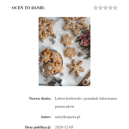
OCEŃ TO DANIE:
Rating
1 STA
2 STA
3 STA
4 STA
5 STA
Nazwa dania:
Lukier królewski i poradnik lukrowania
pierniczków
Autor:
nietylkopasta.pl
Data publikacji:
2020-12-05