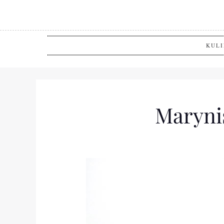
KULI
Marynis