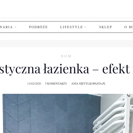
NARIA
PODRÓŻE
LIFESTYLE
SKLEP
O M
DOM
tyczna łazienka – efekt 
11/02/2020
5 KOMENTARZY
ANIA NIETYLKOPASTA.PL