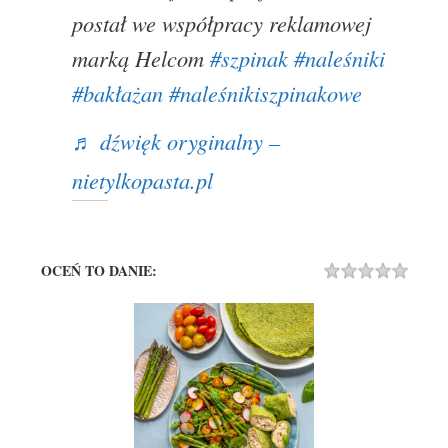
postał we współpracy reklamowej
marką Helcom
#szpinak
#naleśniki
#bakłażan
#naleśnikiszpinakowe
♬ dźwięk oryginalny –
nietylkopasta.pl
OCEŃ TO DANIE:
Rating
1 STA
2 STA
3 STA
4 STA
5 STA