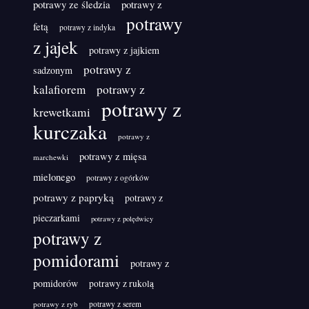
potrawy ze śledzia
potrawy z
potrawy
fetą
potrawy z indyka
z jajek
potrawy z jajkiem
potrawy z
sadzonym
kalafiorem
potrawy z
potrawy z
krewetkami
kurczaka
potrawy z
potrawy z mięsa
marchewki
mielonego
potrawy z ogórków
potrawy z papryką
potrawy z
pieczarkami
potrawy z polędwicy
potrawy z
pomidorami
potrawy z
pomidorów
potrawy z rukolą
potrawy z ryb
potrawy z serem