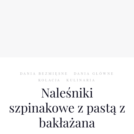
DANIA BEZMIĘSNE
DANIA GŁÓWNE
KOLACJA
KULINARIA
Naleśniki
szpinakowe z pastą z
bakłażana