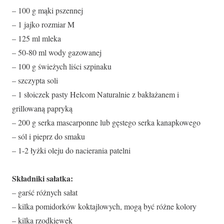
– 100 g mąki pszennej
– 1 jajko rozmiar M
– 125 ml mleka
– 50-80 ml wody gazowanej
– 100 g świeżych liści szpinaku
– szczypta soli
– 1 słoiczek pasty Helcom Naturalnie z bakłażanem i
grillowaną papryką
– 200 g serka mascarponne lub gęstego serka kanapkowego
– sól i pieprz do smaku
– 1-2 łyżki oleju do nacierania patelni
Składniki sałatka:
– garść różnych sałat
– kilka pomidorków koktajlowych, mogą być różne kolory
– kilka rzodkiewek