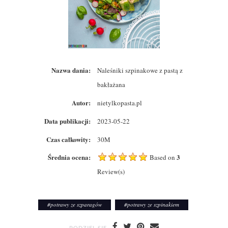
Nazwa dania:
Naleśniki szpinakowe z pastą z
bakłażana
Autor:
nietylkopasta.pl
Data publikacji:
2023-05-22
Czas całkowity:
30M
Średnia ocena:
3
Based on
Review(s)
#
potrawy ze szparagów
#
potrawy ze szpinakiem
PODZIEL SIĘ