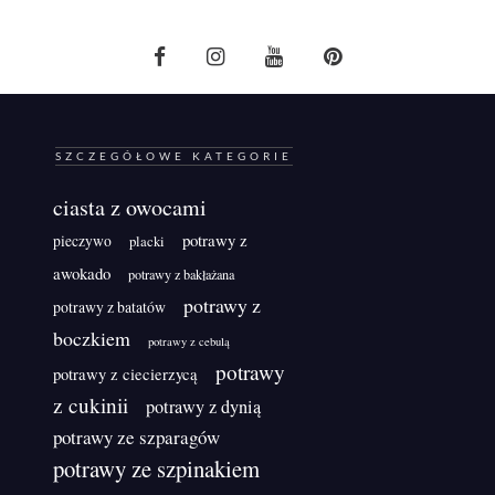
SZCZEGÓŁOWE KATEGORIE
ciasta z owocami
potrawy z
pieczywo
placki
awokado
potrawy z bakłażana
potrawy z
potrawy z batatów
boczkiem
potrawy z cebulą
potrawy
potrawy z ciecierzycą
z cukinii
potrawy z dynią
potrawy ze szparagów
potrawy ze szpinakiem