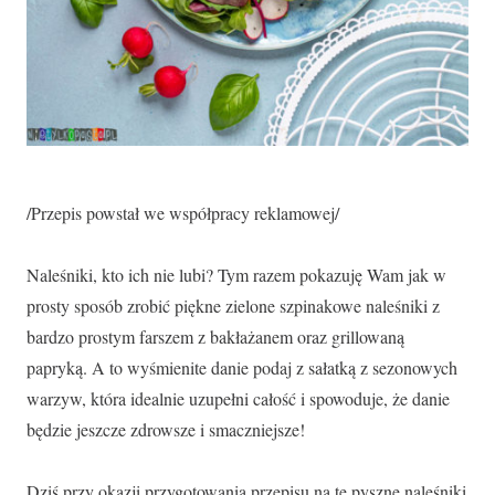
/Przepis powstał we współpracy reklamowej/
Naleśniki, kto ich nie lubi? Tym razem pokazuję Wam jak w
prosty sposób zrobić piękne zielone szpinakowe naleśniki z
bardzo prostym farszem z bakłażanem oraz grillowaną
papryką. A to wyśmienite danie podaj z sałatką z sezonowych
warzyw, która idealnie uzupełni całość i spowoduje, że danie
będzie jeszcze zdrowsze i smaczniejsze!
Dziś przy okazji przygotowania przepisu na te pyszne naleśniki