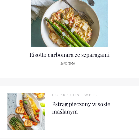
Risotto carbonara ze szparagami
26/05/2026
POPRZEDNI WPIS
Pstrąg pieczony w sosie
maślanym