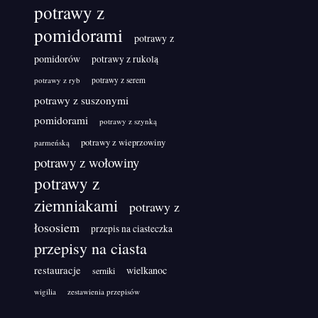
potrawy z
pomidorami
potrawy z
pomidorów
potrawy z rukolą
potrawy z ryb
potrawy z serem
potrawy z suszonymi
pomidorami
potrawy z szynką
potrawy z wieprzowiny
parmeńską
potrawy z wołowiny
potrawy z
ziemniakami
potrawy z
łososiem
przepis na ciasteczka
przepisy na ciasta
restauracje
wielkanoc
serniki
wigilia
zestawienia przepisów