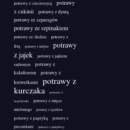
potrawy
potrawy z ciecierzycą
z cukinii
potrawy z dynią
potrawy ze szparagów
potrawy ze szpinakiem
potrawy ze śledzia
potrawy z
potrawy
fetą
potrawy z indyka
z jajek
potrawy z jajkiem
potrawy z
sadzonym
kalafiorem
potrawy z
potrawy z
krewetkami
kurczaka
potrawy z
potrawy z mięsa
marchewki
mielonego
potrawy z ogórków
potrawy z papryką
potrawy z
pieczarkami
potrawy z polędwicy