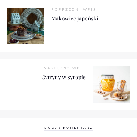
POPRZEDNI WPIS
Makowiec japoński
NASTĘPNY WPIS
Cytryny w syropie
DODAJ KOMENTARZ