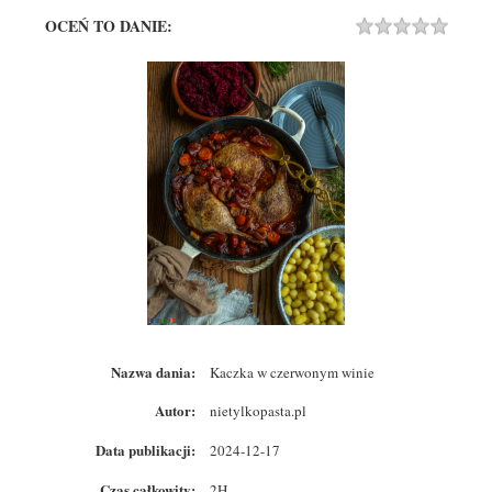
OCEŃ TO DANIE:
Rating
1 STA
2 STA
3 STA
4 STA
5 STA
Nazwa dania:
Kaczka w czerwonym winie
Autor:
nietylkopasta.pl
Data publikacji:
2024-12-17
Czas całkowity:
2H