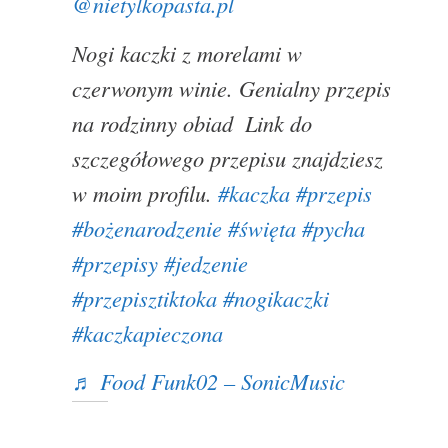
@nietylkopasta.pl
Nogi kaczki z morelami w
czerwonym winie. Genialny przepis
na rodzinny obiad
Link do
szczegółowego przepisu znajdziesz
w moim profilu.
#kaczka
#przepis
#bożenarodzenie
#święta
#pycha
#przepisy
#jedzenie
#przepisztiktoka
#nogikaczki
#kaczkapieczona
♬ Food Funk02 – SonicMusic