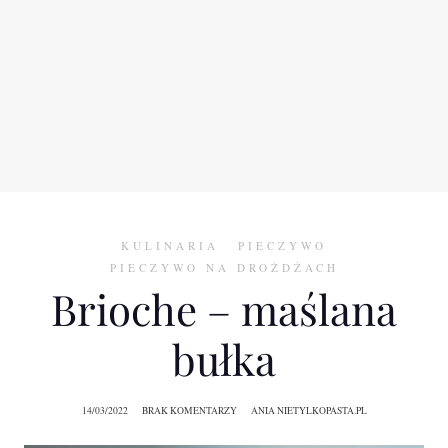
KULINARIA
PIECZYWO
PIECZYWO NA DROŻDŻACH
Brioche – maślana
bułka
14/03/2022
BRAK KOMENTARZY
ANIA NIETYLKOPASTA.PL