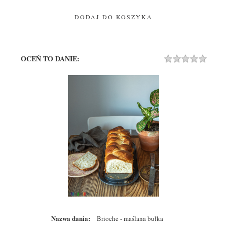
DODAJ DO KOSZYKA
OCEŃ TO DANIE:
Rating
1 STA
2 STA
3 STA
4 STA
5 STA
Nazwa dania:
Brioche - maślana bułka