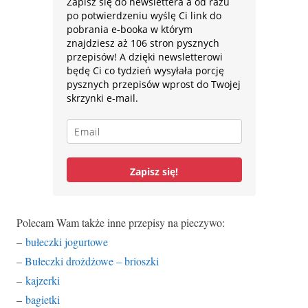
Zapisz się do newslettera a od razu
po potwierdzeniu wyślę Ci link do
pobrania e-booka w którym
znajdziesz aż 106 stron pysznych
przepisów! A dzięki newsletterowi
będę Ci co tydzień wysyłała porcję
pysznych przepisów wprost do Twojej
skrzynki e-mail.
Zapisz się!
Polecam Wam także inne przepisy na pieczywo:
–
bułeczki jogurtowe
–
Bułeczki drożdżowe – brioszki
–
kajzerki
–
bagietki