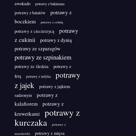
awokado
potrawy z bakłażana
potrawy z
potrawy z batatów
boczkiem
potrawy z cebulą
potrawy
potrawy z ciecierzycą
z cukinii
potrawy z dynią
potrawy ze szparagów
potrawy ze szpinakiem
potrawy ze śledzia
potrawy z
potrawy
fetą
potrawy z indyka
z jajek
potrawy z jajkiem
potrawy z
sadzonym
kalafiorem
potrawy z
potrawy z
krewetkami
kurczaka
potrawy z
potrawy z mięsa
marchewki