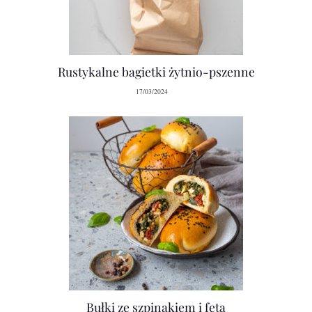
Rustykalne bagietki żytnio-pszenne
17/03/2024
Bułki ze szpinakiem i fetą