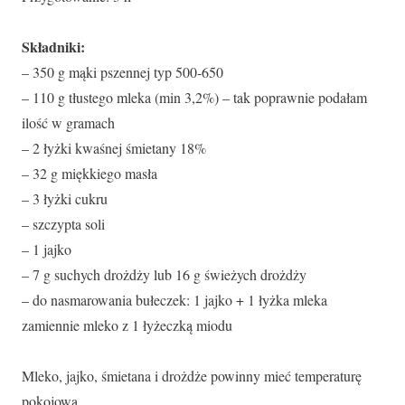
Składniki:
– 350 g mąki pszennej typ 500-650
– 110 g tłustego mleka (min 3,2%) – tak poprawnie podałam
ilość w gramach
– 2 łyżki kwaśnej śmietany 18%
– 32 g miękkiego masła
– 3 łyżki cukru
– szczypta soli
– 1 jajko
– 7 g suchych drożdży lub 16 g świeżych drożdży
– do nasmarowania bułeczek: 1 jajko + 1 łyżka mleka
zamiennie mleko z 1 łyżeczką miodu
Mleko, jajko, śmietana i drożdże powinny mieć temperaturę
pokojową.