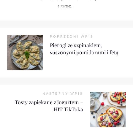
31/08/2022
POPRZEDNI WPIS
Pierogi ze szpinakiem,
suszonymi pomidorami i fetą
NASTĘPNY WPIS
Tosty zapiekane z jogurtem –
HIT TikToka