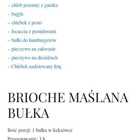
–
chleb pszenny z garnka
–
bajgle
–
chlebek z pesto
–
focaccia z pomidorami
–
bułki do hamburgerów
–
pieczywo na zakwasie
–
pieczywo na drożdżach
–
Chlebek nadziewany fetą
BRIOCHE MAŚLANA
BUŁKA
Ilość porcji: 1 bułka w keksówce
Przygotowanie: 3 h