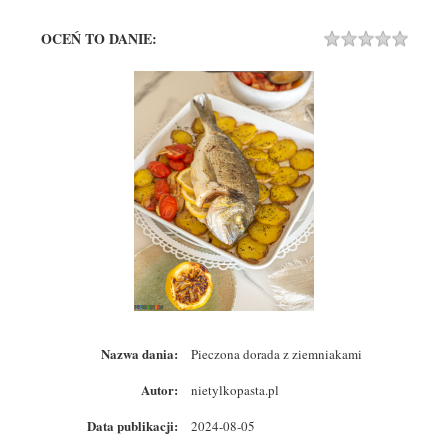
OCEŃ TO DANIE:
Rating
1 STA
2 STA
3 STA
4 STA
5 STA
Nazwa dania:
Pieczona dorada z ziemniakami
Autor:
nietylkopasta.pl
Data publikacji:
2024-08-05