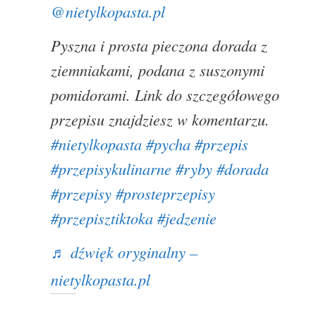
@nietylkopasta.pl
Pyszna i prosta pieczona dorada z
ziemniakami, podana z suszonymi
pomidorami.
Link do szczegółowego
przepisu znajdziesz w komentarzu.
#nietylkopasta
#pycha
#przepis
#przepisykulinarne
#ryby
#dorada
#przepisy
#prosteprzepisy
#przepisztiktoka
#jedzenie
♬ dźwięk oryginalny –
nietylkopasta.pl