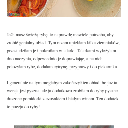
Jeśli masz świeżą rybę, to naprawdę niewiele potrzeba, aby
zrobić genialny obiad. Tym razem upiekłam kilka ziemniaków,
przestudziłam je i pokroiłam w talarki. Talarkami wyłożyłam
dno naczynia, odpowiednio je doprawiając, a na nich
położyłam rybę, dodałam cytrynę, przyprawy i do piekarnika.
I generalnie na tym mogłabym zakończyć ten obiad, bo już ta
wersja jest pyszna, ale ja dodatkowo zrobiłam do ryby pyszne
duszone pomidorki z czosnkiem i białym winem. Ten dodatek
to poezja do ryby!