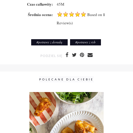
Czas całkowity:
45M
Średnia ocena:
1
Based on
Review(s)
#
potrawy z doradą
#
potrawy z ryb
PODZIEL SIĘ
POLECANE DLA CIEBIE