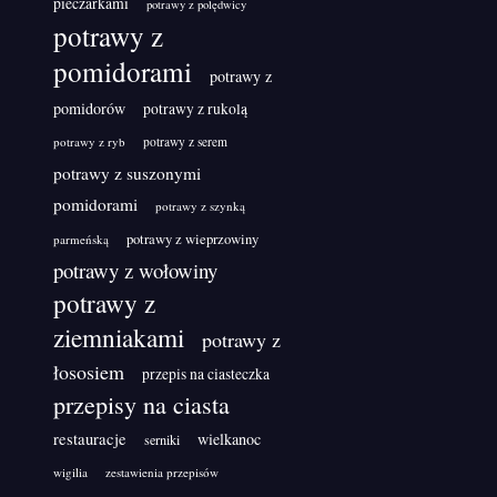
pieczarkami
potrawy z polędwicy
potrawy z
pomidorami
potrawy z
pomidorów
potrawy z rukolą
potrawy z ryb
potrawy z serem
potrawy z suszonymi
pomidorami
potrawy z szynką
potrawy z wieprzowiny
parmeńską
potrawy z wołowiny
potrawy z
ziemniakami
potrawy z
łososiem
przepis na ciasteczka
przepisy na ciasta
restauracje
wielkanoc
serniki
wigilia
zestawienia przepisów