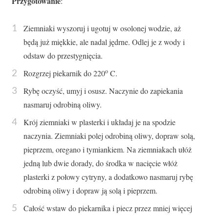
Przygotowanie
:
Ziemniaki wyszoruj i ugotuj w osolonej wodzie, aż
będą już miękkie, ale nadal jędrne. Odlej je z wody i
odstaw do przestygnięcia.
o
Rozgrzej piekarnik do 220
C.
Rybę oczyść, umyj i osusz. Naczynie do zapiekania
nasmaruj odrobiną oliwy.
Krój ziemniaki w plasterki i układaj je na spodzie
naczynia. Ziemniaki polej odrobiną oliwy, dopraw solą,
pieprzem, oregano i tymiankiem. Na ziemniakach ułóż
jedną lub dwie dorady, do środka w nacięcie włóż
plasterki z połowy cytryny, a dodatkowo nasmaruj rybę
odrobiną oliwy i dopraw ją solą i pieprzem.
Całość wstaw do piekarnika i piecz przez mniej więcej