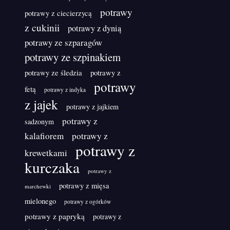
potrawy
potrawy z ciecierzycą
z cukinii
potrawy z dynią
potrawy ze szparagów
potrawy ze szpinakiem
potrawy ze śledzia
potrawy z
potrawy
fetą
potrawy z indyka
z jajek
potrawy z jajkiem
potrawy z
sadzonym
kalafiorem
potrawy z
potrawy z
krewetkami
kurczaka
potrawy z
potrawy z mięsa
marchewki
mielonego
potrawy z ogórków
potrawy z papryką
potrawy z