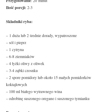
Przygotowanie
: 20 minut
Ilość porcji:
2-3
Składniki ryba:
– 1 duża lub 2 średnie dorady, wypatroszone
– sól i pieprz
– 1 cytryna
– 6-8 ziemniaków
– 4 łyżki oliwy z oliwek
– 3-4 ząbki czosnku
– 2 spore pomidory lub około 15 małych pomidorków
koktajlowych
– 100 ml białego wytrawnego wina
– odrobinę suszonego oregano i suszonego tymianku