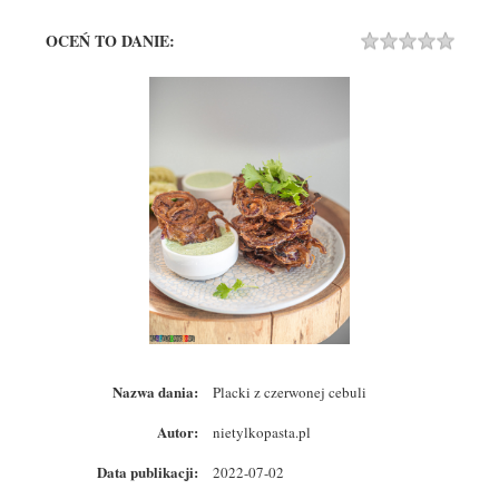
OCEŃ TO DANIE:
Rating
1 STA
2 STA
3 STA
4 STA
5 STA
Nazwa dania:
Placki z czerwonej cebuli
Autor:
nietylkopasta.pl
Data publikacji:
2022-07-02