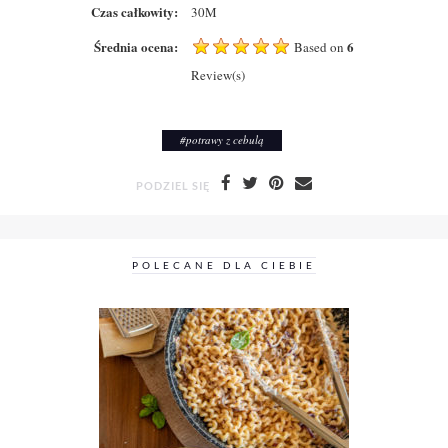
Czas całkowity:
30M
Średnia ocena:
6
Based on
Review(s)
#
potrawy z cebulą
PODZIEL SIĘ
POLECANE DLA CIEBIE