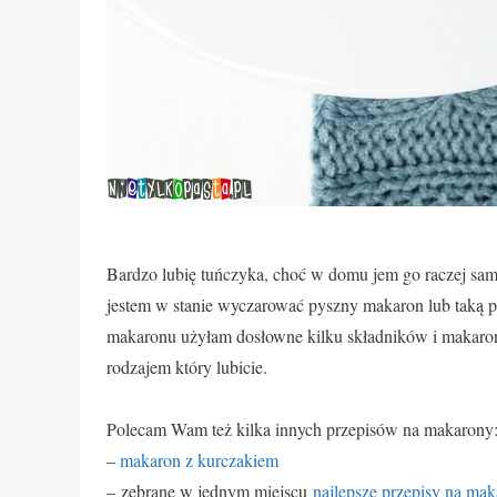
Bardzo lubię tuńczyka, choć w domu jem go raczej sam
jestem w stanie wyczarować pyszny makaron lub taką 
makaronu użyłam dosłowne kilku składników i makaron
rodzajem który lubicie.
Polecam Wam też kilka innych przepisów na makarony
–
makaron z kurczakiem
– zebrane w jednym miejscu
najlepsze przepisy na ma