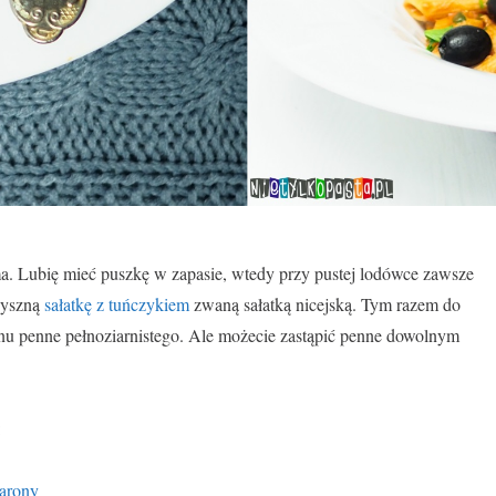
a. Lubię mieć puszkę w zapasie, wtedy przy pustej lodówce zawsze
pyszną
sałatkę z tuńczykiem
zwaną sałatką nicejską. Tym razem do
u penne pełnoziarnistego. Ale możecie zastąpić penne dowolnym
:
karony