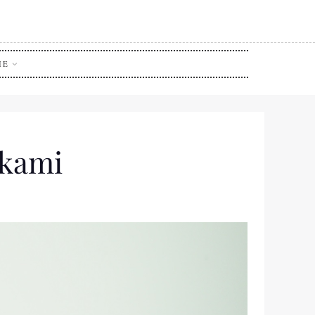
IE
wkami