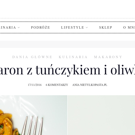
LINARIA
PODRÓŻE
LIFESTYLE
SKLEP
O MN
DANIA GŁÓWNE
KULINARIA
MAKARONY
ron z tuńczykiem i oli
17/11/2016
6 KOMENTARZY
ANIA NIETYLKOPASTA.PL