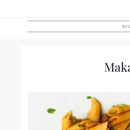
KU
Maka