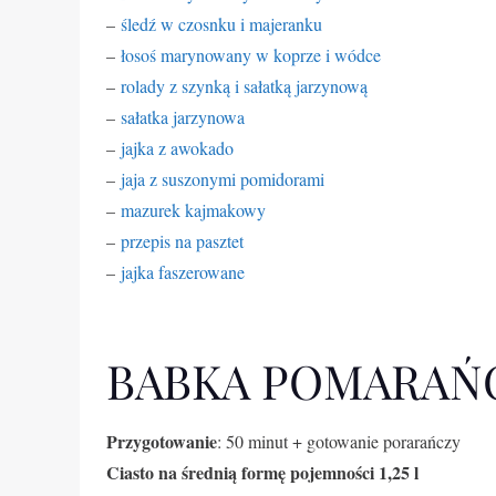
–
śledź w czosnku i majeranku
–
łosoś marynowany w koprze i wódce
–
rolady z szynką i sałatką jarzynową
–
sałatka jarzynowa
–
jajka z awokado
–
jaja z suszonymi pomidorami
–
mazurek kajmakowy
–
przepis na pasztet
–
jajka faszerowane
BABKA POMARAŃ
Przygotowanie
: 50 minut + gotowanie porarańczy
Ciasto na średnią formę pojemności 1,25 l