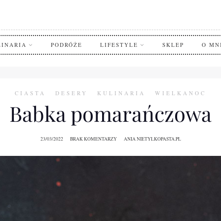
LINARIA
PODRÓŻE
LIFESTYLE
SKLEP
O MN
CIASTA
DESERY
KULINARIA
WIELKANOC
Babka pomarańczowa
23/03/2022
BRAK KOMENTARZY
ANIA NIETYLKOPASTA.PL