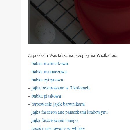
Zapraszam Was także na przepisy na Wielkanoc:
–
babka marmurkowa
–
babka majonezowa
–
babka cytrynowa
–
jajka faszerowane w 3 kolorach
–
babka piaskowa
–
farbowanie jajek barwnikami
–
jajka faszerowane paluszkami krabowymi
–
jajka faszerowane mango
–
łosoś marynowany w whisky