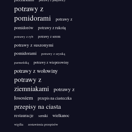
potrawy z polędwicy
potrawy z
pomidorami
potrawy z
pomidorów
potrawy z rukolą
potrawy z ryb
potrawy z serem
potrawy z suszonymi
pomidorami
potrawy z szynką
potrawy z wieprzowiny
parmeńską
potrawy z wołowiny
potrawy z
ziemniakami
potrawy z
łososiem
przepis na ciasteczka
przepisy na ciasta
restauracje
wielkanoc
serniki
wigilia
zestawienia przepisów