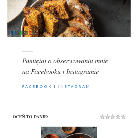
Pamiętaj o obserwowaniu mnie
na Facebooku i Instagramie
FACEBOOK
I
INSTAGRAM
OCEŃ TO DANIE:
Rating
1 STA
2 STA
3 STA
4 STA
5 STA