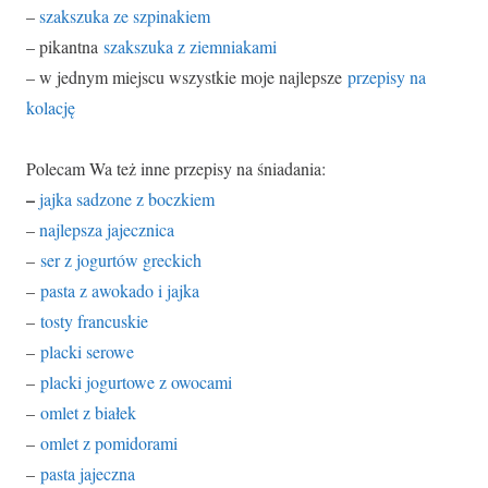
–
szakszuka ze szpinakiem
– pikantna
szakszuka z ziemniakami
– w jednym miejscu wszystkie moje najlepsze
przepisy na
kolację
Polecam Wa też inne przepisy na śniadania:
–
jajka sadzone z boczkiem
–
najlepsza jajecznica
–
ser z jogurtów greckich
–
pasta z awokado i jajka
–
tosty francuskie
–
placki serowe
–
placki jogurtowe z owocami
–
omlet z białek
–
omlet z pomidorami
–
pasta jajeczna