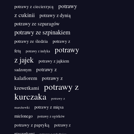
potrawy
potrawy z ciecierzycą
z cukinii
potrawy z dynią
potrawy ze szparagów
potrawy ze szpinakiem
potrawy ze śledzia
potrawy z
potrawy
fetą
potrawy z indyka
z jajek
potrawy z jajkiem
potrawy z
sadzonym
kalafiorem
potrawy z
potrawy z
krewetkami
kurczaka
potrawy z
potrawy z mięsa
marchewki
mielonego
potrawy z ogórków
potrawy z papryką
potrawy z
pieczarkami