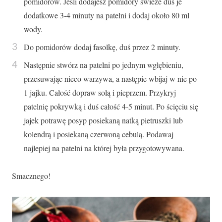
pomidorów. Jeśli dodajesz pomidory świeże duś je
dodatkowe 3-4 minuty na patelni i dodaj około 80 ml
wody.
Do pomidorów dodaj fasolkę, duś przez 2 minuty.
Następnie stwórz na patelni po jednym wgłębieniu,
przesuwając nieco warzywa, a następie wbijaj w nie po
1 jajku. Całość dopraw solą i pieprzem. Przykryj
patelnię pokrywką i duś całość 4-5 minut. Po ścięciu się
jajek potrawę posyp posiekaną natką pietruszki lub
kolendrą i posiekaną czerwoną cebulą. Podawaj
najlepiej na patelni na której była przygotowywana.
Smacznego!