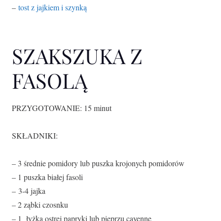
–
tost z jajkiem i szynką
SZAKSZUKA Z
FASOLĄ
PRZYGOTOWANIE: 15 minut
SKŁADNIKI:
– 3 średnie pomidory lub puszka krojonych pomidorów
– 1 puszka białej fasoli
– 3-4 jajka
– 2 ząbki czosnku
– 1 łyżka ostrej papryki lub pieprzu cayenne