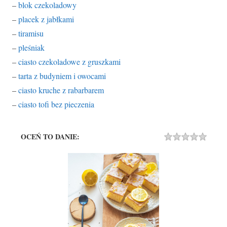
–
blok czekoladowy
–
placek z jabłkami
–
tiramisu
–
pleśniak
–
ciasto czekoladowe z gruszkami
–
tarta z budyniem i owocami
–
ciasto kruche z rabarbarem
–
ciasto tofi bez pieczenia
OCEŃ TO DANIE:
Rating
1 STA
2 STA
3 STA
4 STA
5 STA