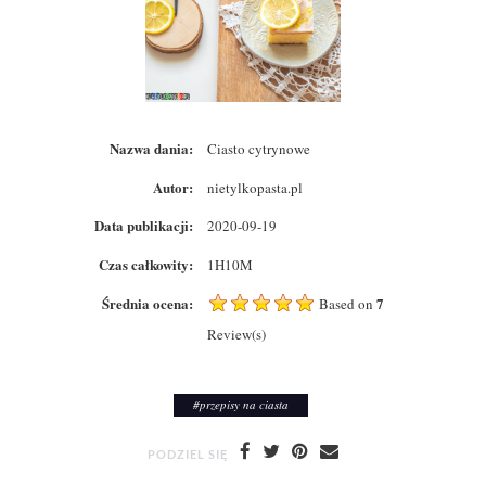
Nazwa dania:
Ciasto cytrynowe
Autor:
nietylkopasta.pl
Data publikacji:
2020-09-19
Czas całkowity:
1H10M
Średnia ocena:
7
Based on
Review(s)
#
przepisy na ciasta
PODZIEL SIĘ