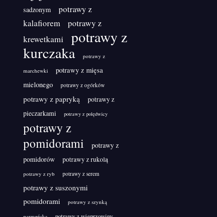
potrawy z
sadzonym
kalafiorem
potrawy z
potrawy z
krewetkami
kurczaka
potrawy z
potrawy z mięsa
marchewki
mielonego
potrawy z ogórków
potrawy z papryką
potrawy z
pieczarkami
potrawy z polędwicy
potrawy z
pomidorami
potrawy z
pomidorów
potrawy z rukolą
potrawy z ryb
potrawy z serem
potrawy z suszonymi
pomidorami
potrawy z szynką
potrawy z wieprzowiny
parmeńską