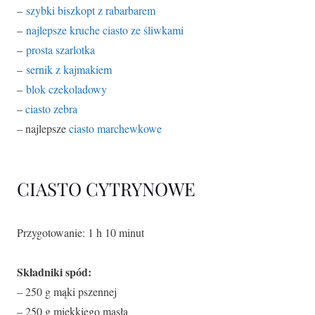
–
szybki biszkopt z rabarbarem
–
najlepsze kruche ciasto ze śliwkami
–
prosta szarlotka
–
sernik z kajmakiem
–
blok czekoladowy
–
ciasto zebra
– najlepsze
ciasto marchewkowe
CIASTO CYTRYNOWE
Przygotowanie: 1 h 10 minut
Składniki spód:
– 250 g mąki pszennej
– 250 g miękkiego masła