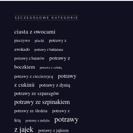
SZCZEGÓŁOWE KATEGORIE
ciasta z owocami
potrawy z
pieczywo
placki
awokado
potrawy z bakłażana
potrawy z
potrawy z batatów
boczkiem
potrawy z cebulą
potrawy
potrawy z ciecierzycą
z cukinii
potrawy z dynią
potrawy ze szparagów
potrawy ze szpinakiem
potrawy ze śledzia
potrawy z
potrawy
fetą
potrawy z indyka
z jajek
potrawy z jajkiem